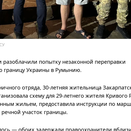
СУ
и разоблачили попытку незаконной переправки
ю границу Украины в Румынию.
ичного отряда, 30-летняя жительница Закарпатс
ганизовала схему для 29-летнего жителя Кривого 
ным жильем, предоставила инструкции по маршру
 речной участок границы.
алось — обоих задержали правоохранители вблиз