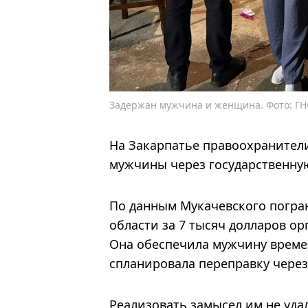
Задержан мужчина и женщина. Фото: ГН
На Закарпатье правоохранител
мужчины через государственну
По данным Мукачевского погран
области за 7 тысяч долларов ор
Она обеспечила мужчину времен
спланировала переправку через
Реализовать замысел им не уд