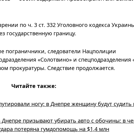
ении по ч. 3 ст. 332 Уголовного кодекса Украины
ез государственную границу.
ие пограничники, следователи Нацполиции
одразделения «Солотвино» и спецподразделения 
ом прокуратуры. Следствие продолжается.
Читайте также:
утировали ногу: в Днепре женщину будут судить 
 Днепре призывают убирать авто с обочины: в че
удара потеряна гумдопомощь на $1,4 млн