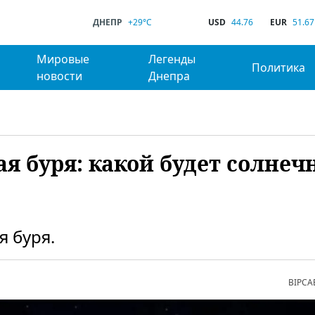
ДНЕПР
+29°C
USD
44.76
EUR
51.67
Мировые
Легенды
Политика
новости
Днепра
я буря: какой будет солнеч
 буря.
ВІРСА