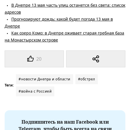
В Днепре 13 мая часть улиц останется без света: список
адресов
Прогнозируют дождь: какой будет погода 13 мая в
Днепре
Как озеро Комо: в Днепре оживает старая гребная база
на Монастырском острове
20
#новости Днепра и области
#обстрел
Теги:
#война с Россией
Подпишитесь на наш Facebook или
Telegram, чтобы быть всегда на связи