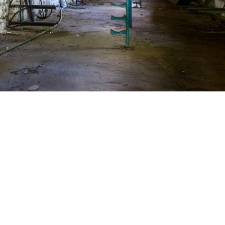
ь
Читайте также:
Рог: попадания в жилой дом, есть погибшие и ра
 ракетного удара создадут мемориальный сквер
рыли летний кинотеатр под открытым небом
сти Днепра
#строительство