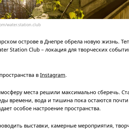
m/water.station.club
ырском острове в Днепре обрела новую жизнь. Те
ter Station Club – локация для творческих событи
 пространства в
Instagram
.
тмосферу места решили максимально сберечь. Ст
леды времени, вода и тишина пока остаются почти
здает особое настроение пространства.
роводить выставки, камерные мероприятия, твор