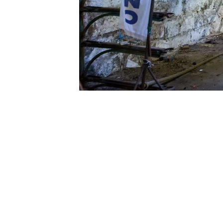
Помещения планируют модернизироват
Россияне атаковали Кривой 
В Днепре на Победе на месте
В парке Глобы в Днепре отк
Теги:
#ново