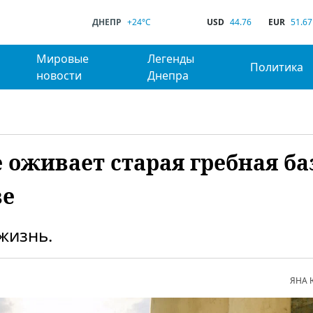
ДНЕПР
+24°C
USD
44.76
EUR
51.67
Мировые
Легенды
Политика
новости
Днепра
е оживает старая гребная ба
ве
жизнь.
ЯНА