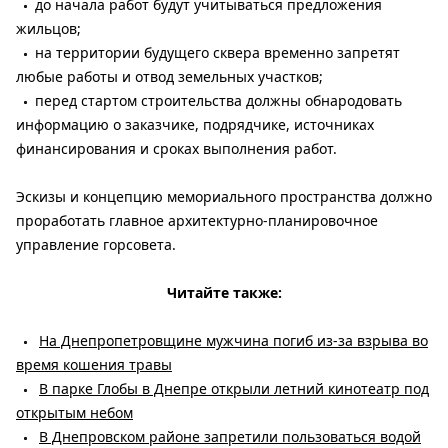
до начала работ будут учитываться предложения
жильцов;
на территории будущего сквера временно запретят
любые работы и отвод земельных участков;
перед стартом строительства должны обнародовать
информацию о заказчике, подрядчике, источниках
финансирования и сроках выполнения работ.
Эскизы и концепцию мемориального пространства должно
проработать главное архитектурно-планировочное
управление горсовета.
Читайте также:
На Днепропетровщине мужчина погиб из-за взрыва во
время кошения травы
В парке Глобы в Днепре открыли летний кинотеатр под
открытым небом
В Днепровском районе запретили пользоваться водой