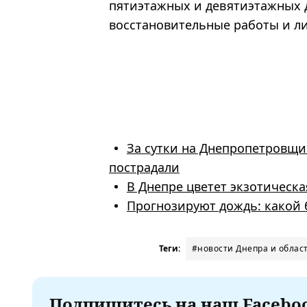
пятиэтажных и девятиэтажных д
восстановительные работы и л
За сутки на Днепропетровщин
пострадали
В Днепре цветет экзотическ
Прогнозируют дождь: какой б
Теги:
#новости Днепра и облас
Подпишитесь на наш Faceboo