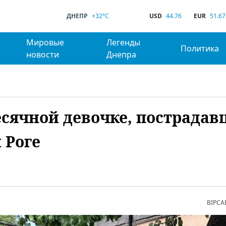
ДНЕПР
+32°C
USD
44.76
EUR
51.67
Мировые
Легенды
Политика
новости
Днепра
есячной девочке, пострада
 Роге
ВІРСА