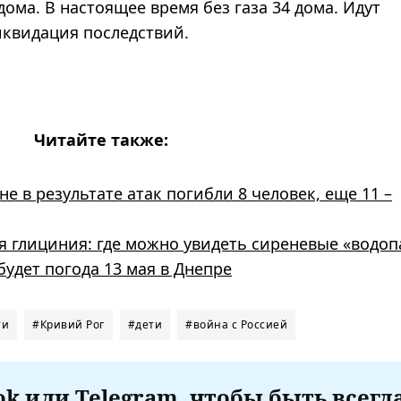
ома. В настоящее время без газа 34 дома. Идут
иквидация последствий.
Читайте также:
е в результате атак погибли 8 человек, еще 11 –
ая глициния: где можно увидеть сиреневые «водо
удет погода 13 мая в Днепре
ти
#Кривий Рог
#дети
#война с Россией
k или Telegram, чтобы быть всегд