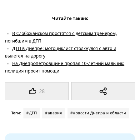
Читайте также:
В Слобожанском простятся с детским тренером,
погибшим в ДТП
ДТП в Днепре: мотоциклист столкнулся с авто и
вылетел на дорогу
На Днепропетровщине пропал 10-летний мальчик:
полиция просит помощи
28
Теги:
#ДТП
#авария
#новости Днепра и области