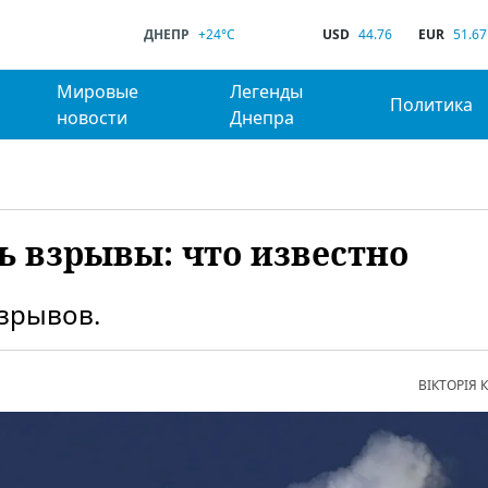
ДНЕПР
+24°C
USD
44.76
EUR
51.67
Мировые
Легенды
Политика
новости
Днепра
ь взрывы: что известно
зрывов.
ВІКТОРІЯ