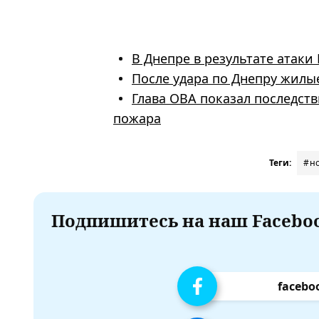
В Днепре в результате атак
После удара по Днепру жилы
Глава ОВА показал последст
пожара
Теги:
#н
Подпишитесь на наш Faceboo
facebo