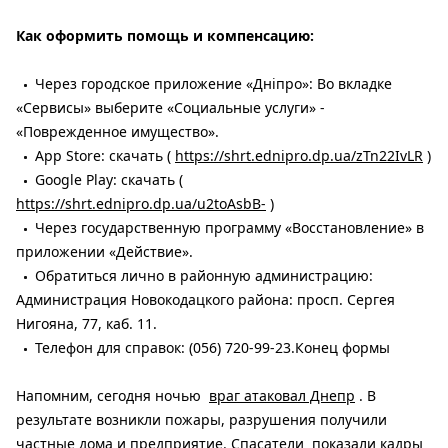
Как оформить помощь и компенсацию:
Через городское приложение «Дніпро»: Во вкладке
«Сервисы» выберите «Социальные услуги» -
«Поврежденное имущество».
App Store: скачать (
https://shrt.ednipro.dp.ua/zTn22IvLR
)
Google Play: скачать (
https://shrt.ednipro.dp.ua/u2toAsbB-
)
Через государственную программу «Восстановление» в
приложении «Действие».
Обратиться лично в районную администрацию:
Администрация Новокодацкого района: просп. Сергея
Нигояна, 77, каб. 11.
Телефон для справок: (056) 720-99-23.Конец формы
Напомним, сегодня ночью
враг атаковал Днепр
. В
результате возникли пожары, разрушения получили
частные дома и предприятие. Спасатели
показали кадры