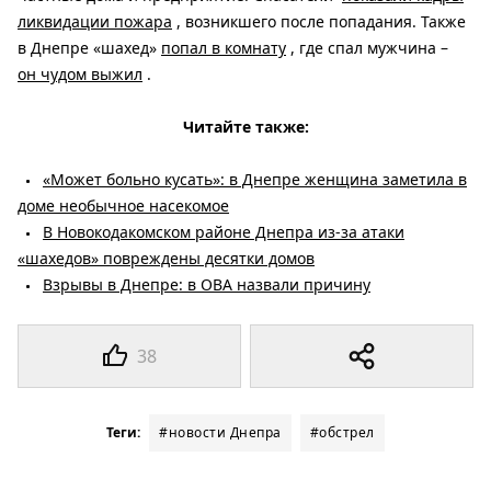
ликвидации пожара
, возникшего после попадания. Также
в Днепре «шахед»
попал в комнату
, где спал мужчина –
он чудом выжил
.
Читайте также:
«Может больно кусать»: в Днепре женщина заметила в
доме необычное насекомое
В Новокодакомском районе Днепра из-за атаки
«шахедов» повреждены десятки домов
Взрывы в Днепре: в ОВА назвали причину
38
Теги:
#новости Днепра
#обстрел