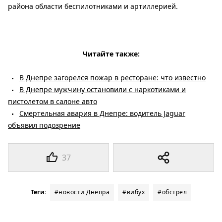
района области беспилотниками и артиллерией.
Читайте также:
В Днепре загорелся пожар в ресторане: что известно
В Днепре мужчину остановили с наркотиками и
пистолетом в салоне авто
Смертельная авария в Днепре: водитель Jaguar
объявил подозрение
37
Теги:
#новости Днепра
#вибух
#обстрел