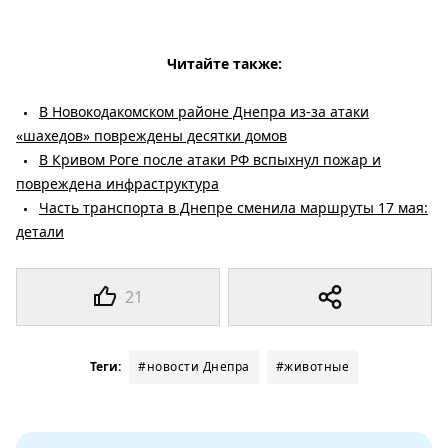
Читайте также:
В Новокодакомском районе Днепра из-за атаки
«шахедов» повреждены десятки домов
В Кривом Роге после атаки РФ вспыхнул пожар и
повреждена инфраструктура
Часть транспорта в Днепре сменила маршруты 17 мая:
детали
21
Теги:
#новости Днепра
#животные