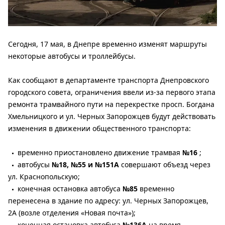
Сегодня, 17 мая, в Днепре временно изменят маршруты
некоторые автобусы и троллейбусы.
Как сообщают в департаменте транспорта Днепровского
городского совета, ограничения ввели из-за первого этапа
ремонта трамвайного пути на перекрестке просп. Богдана
Хмельницкого и ул. Черных Запорожцев будут действовать
изменения в движении общественного транспорта:
временно приостановлено движение трамвая
№16
;
автобусы
№18, №55 и №151А
совершают объезд через
ул. Краснопольскую;
конечная остановка автобуса
№85
временно
перенесена в здание по адресу: ул. Черных Запорожцев,
2А (возле отделения «Новая почта»);
конечная остановка автобуса
№136А
на время