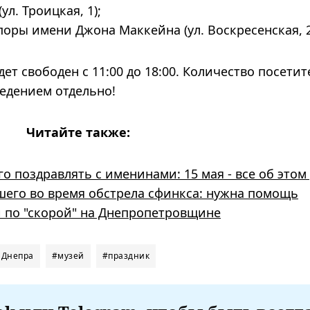
л. Троицкая, 1);
оры имени Джона Маккейна (ул. Воскресенская, 2
ет свободен с 11:00 до 18:00. Количество посетит
едением отдельно!
Читайте также:
о поздравлять с именинами: 15 мая - все об этом
шего во время обстрела сфинкса: нужна помощь
 по "скорой" на Днепропетровщине
 Днепра
#музей
#праздник