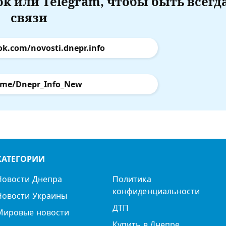
k или Telegram, чтобы быть всегд
связи
ok.com/novosti.dnepr.info
.me/Dnepr_Info_New
КАТЕГОРИИ
Новости Днепра
Политика
конфиденциальности
Новости Украины
ДТП
Мировые новости
Купить в Днепре