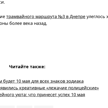
си.
ние
трамвайного маршрута №3 в Днепре
улеглось 
оны более века назад.
Читайте также:
 будет 10 мая для всех знаков зодиака
появились креативные «лежачие полицейские»
йного уюта: что принесет успех 10 мая