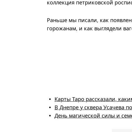
коллекция петриковской роспи
Раньше мы писали, как появле
горожанам, и как выглядели ваг
Карты Таро рассказали, каким
В Днепре у сквера Усачева 
День магической силы и семе