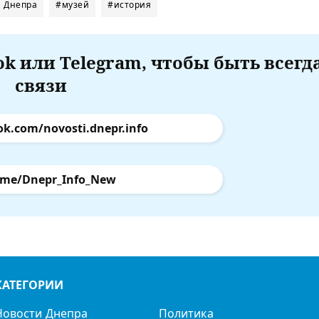
и Днепра
#музей
#история
k или Telegram, чтобы быть всегд
связи
ok.com/novosti.dnepr.info
.me/Dnepr_Info_New
КАТЕГОРИИ
Новости Днепра
Политика