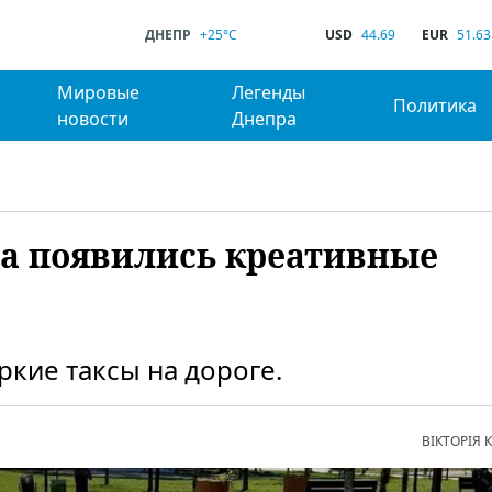
ДНЕПР
+25°C
USD
44.69
EUR
51.63
Мировые
Легенды
Политика
новости
Днепра
ва появились креативные
кие таксы на дороге.
ВІКТОРІЯ