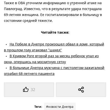
Также в ОВА уточнили информацию о утренней атаке на
Павлоград. Известно, что в результате удара пострадала
69-летняя женщина. Ее госпитализировали в больницу в
состоянии средней тяжести.
Читайте также:
На Победе в Днепре произошел обвал в доме, который
в прошлом году атаковал "шахед"
В Кривом Роге второй раз за месяц ребенок упал из
окна, опершись на москитную сетку
В больнице Днепра мужчина с пистолетом-зажигалкой
ограбил 68-летнего пациента
32
Теги:
#новости Днепра