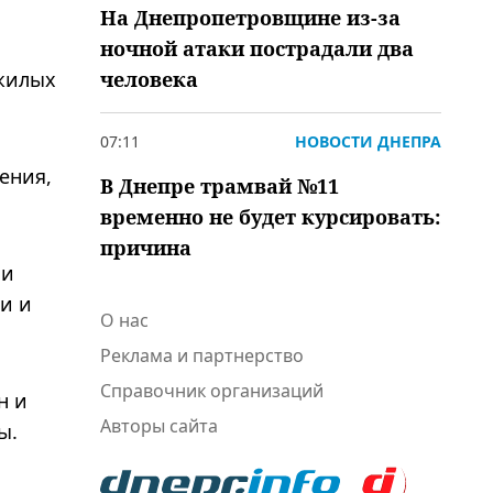
На Днепропетровщине из-за
ночной атаки пострадали два
человека
ожилых
07:11
НОВОСТИ ДНЕПРА
ения,
В Днепре трамвай №11
временно не будет курсировать:
причина
 и
и и
О нас
Реклама и партнерство
Справочник организаций
н и
Авторы сайта
ы.