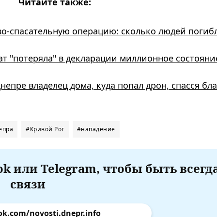
Читайте также:
о-спасательную операцию: сколько людей погиб
т "потеряла" в декларации миллионное состояни
Днепре владелец дома, куда попал дрон, спасся бл
епра
#Кривой Рог
#нападение
k или Telegram, чтобы быть всегд
связи
ok.com/novosti.dnepr.info