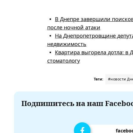
В Днепре завершили поисков
после ночной атаки
На Днепропетровщине депута
недвижимость
Квартира выгорела дотла: в 
стоматологу
Теги:
#новости Дн
Подпишитесь на наш Faceboo
facebo