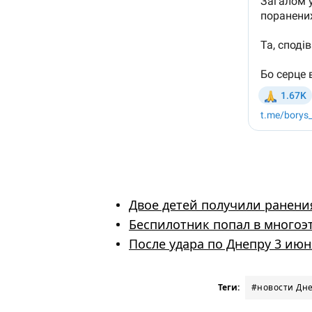
Двое детей получили ранения
Беспилотник попал в многоэ
После удара по Днепру 3 июня
Теги:
#новости Дн