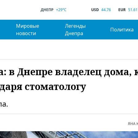
ДНЕПР
+29°C
USD
44.76
EUR
51.61
Мировые
Легенды
Политика
новости
Днепра
: в Днепре владелец дома, 
одаря стоматологу
а.
ЯНА