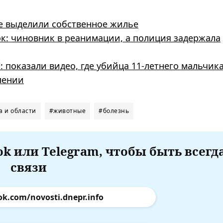
ре выделили собственное жилье
к: чиновник в реанимации, а полиция задержала
: показали видео, где убийца 11-летнего мальчика
лении
а и области
#животные
#болезнь
k или Telegram, чтобы быть всегд
связи
ok.com/novosti.dnepr.info