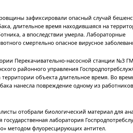
ровщины зафиксировали опасный случай бешенст
бака, длительное время находившаяся на террит
отника, а впоследствии умерла. Лабораторные
вотного смертельно опасное вирусное заболеван
ории Перекачивательно-насосной станции №3 ГМ
нского районного управления Госпродпотребслуж
 территории объекта длительное время. Во врем
бака нанесла повреждение одному из работнико
листы отобрали биологический материал для ана
я государственная лаборатория Госпродпотребсл
во» методом флуоресцирующих антител.