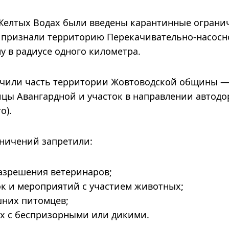
 Желтых Водах были введены карантинные ограни
 признали территорию Перекачивательно-насосн
 в радиусе одного километра.
ючили часть территории Жовтоводской общины —
ицы Авангардной и участок в направлении автодо
о).
аничений запретили:
разрешения ветеринаров;
ок и мероприятий с участием животных;
них питомцев;
х с беспризорными или дикими.