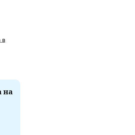
 в
а на