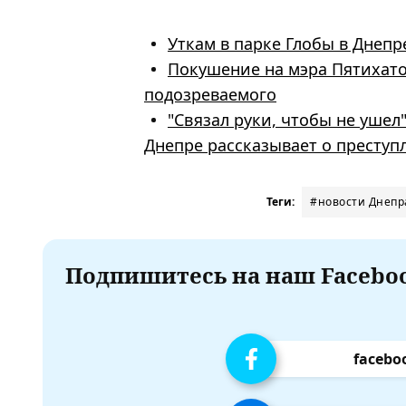
Уткам в парке Глобы в Днеп
Покушение на мэра Пятихато
подозреваемого
"Связал руки, чтобы не ушел"
Днепре рассказывает о преступ
Теги:
#новости Днепр
Подпишитесь на наш Faceboo
facebo