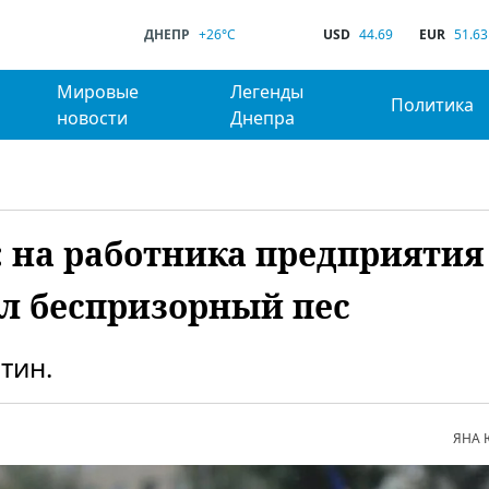
ДНЕПР
+26°C
USD
44.69
EUR
51.63
Мировые
Легенды
Политика
новости
Днепра
 на работника предприятия
л беспризорный пес
тин.
ЯНА