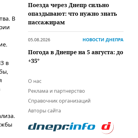
Поезда через Днепр сильно
опаздывают: что нужно знать
ва. В
пассажирам
ории
05.08.2026
НОВОСТИ ДНЕПРА
ие.
Погода в Днепре на 5 августа: до
+35°
З в
бы,
я
О нас
в
Реклама и партнерство
Справочник организаций
Авторы сайта
лиза.
ужбы