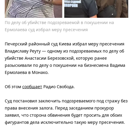
По делу об убийстве подозреваемой в покушении на
Ермолаева суд избрал меру пресечения
Печерский районный суд Киева избрал меру пресечения
Владиславу Реуту — одному из подозреваемых по делу об
убийстве Анастасии Березовской, которую ранее
разыскивали по делу о покушении на бизнесмена Вадима
Ермолаева в Монако.
Об этом
сообщает
Радио Свобода.
Суд постановил заключить подозреваемого под стражу без
права внесения залога. Перед заседанием прокурор
заявил, что сторона обвинения будет просить для обоих
фигурантов дела исключительно такую ​​меру пресечения.