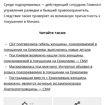
Среди подозреваемых — действующий сотрудник Главного
управления разведки и бывший правоохоранитель.
Следствие также проверяет их возможную причастность к
покушению в Монако.
Читайте также:
СБУ подтвердила гибель женщины, подозреваемой в
покушении на Ермолаева: выяснились новые детали
Под Киевом возможно нашли тело женщины,
подозреваемой в покушении на Ермолаева — СМИ
Маскировалась под мужчину: Интерпол объявил в
розыск подозреваемую в покушении на Ермолаева
Пострадавшая вместе с Ермолаевым женщина,
возможно, является дочерью эксзампрокурора
Днепропетровщины — СМИ
27