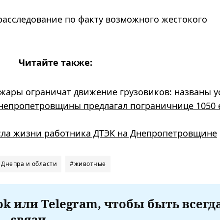
асследование по факту возможного жестокого
Читайте также:
жары ограничат движение грузовиков: названы у
Днепропетровщины предлагал пограничнице 1050 
несла жизни работника ДТЭК на Днепропетровщине
 Днепра и области
#животные
k или Telegram, чтобы быть всегд
связи