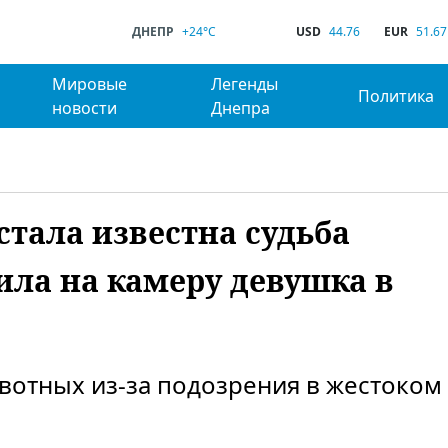
ДНЕПР
+24°C
USD
44.76
EUR
51.67
Мировые
Легенды
Политика
новости
Днепра
стала известна судьба
ла на камеру девушка в
вотных из-за подозрения в жестоком