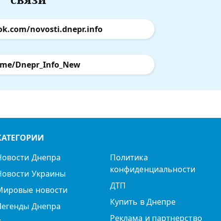
ok.com/novosti.dnepr.info
.me/Dnepr_Info_New
КАТЕГОРИИ
Новости Днепра
Политика
конфиденциальности
Новости Украины
ДТП
Мировые новости
Купить в Днепре
Легенды Днепра
Реклама и партнерство