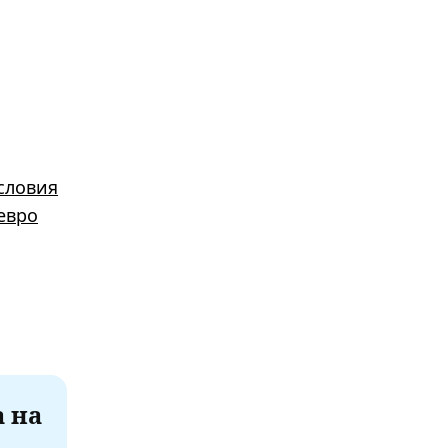
словия
евро
а на