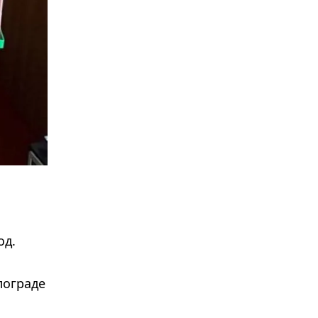
од.
лограде