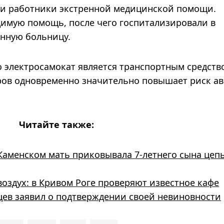
и работники экстренной медицинской помощи.
имую помощь, после чего госпитализировали в
нную больницу.
 электросамокат является транспортным средство
ров одновременно значительно повышает риск а
Читайте также:
 Каменском мать приковывала 7-летнего сына цеп
оздух: в Кривом Роге проверяют известное кафе
вцев заявил о подтверждении своей невиновности