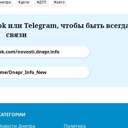
Днепра
#дети
#ДТП
#авто
k или Telegram, чтобы быть всегд
связи
ok.com/novosti.dnepr.info
.me/Dnepr_Info_New
КАТЕГОРИИ
Новости Днепра
Политика