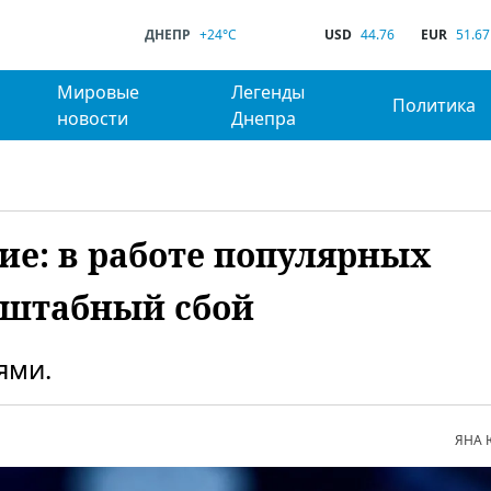
ДНЕПР
+24°C
USD
44.76
EUR
51.67
Мировые
Легенды
Политика
новости
Днепра
ие: в работе популярных
сштабный сбой
ями.
ЯНА