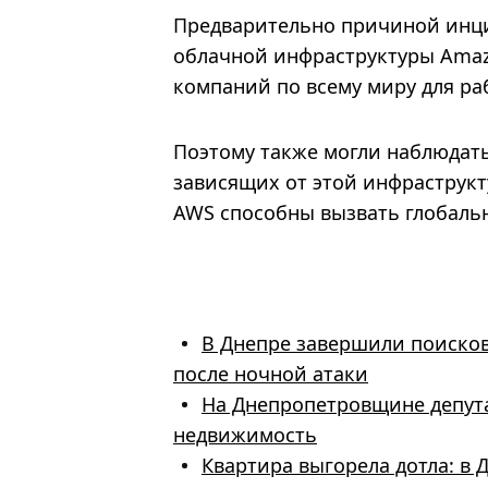
Предварительно причиной инци
облачной инфраструктуры Amazo
компаний по всему миру для ра
Поэтому также могли наблюдать
зависящих от этой инфраструкт
AWS способны вызвать глобальн
В Днепре завершили поисков
после ночной атаки
На Днепропетровщине депута
недвижимость
Квартира выгорела дотла: в 