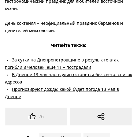
гастрономический праздник для любителей восточной
кухни.
День коктейля – неофициальный праздник барменов и
ценителей миксологии.
Читайте также:
За сутки на Днепропетровщине в результате атак
погибли 8 человек, еще 11 – пострадали
В Днепре 13 мая часть улиц останется без света: список
адресов
Прогнозируют дождь: какой будет погода 13 мая в
Днепре
26