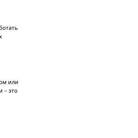
ботать
х
вом или
 – это