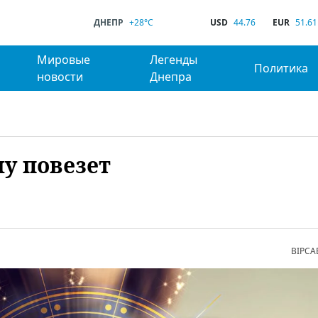
ДНЕПР
+28°C
USD
44.76
EUR
51.61
Мировые
Легенды
Политика
новости
Днепра
му повезет
ВІРСА