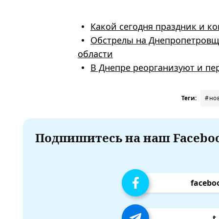
Какой сегодня праздник и ко
Обстрелы на Днепропетровщи
области
В Днепре реорганизуют и пе
Теги:
#но
Подпишитесь на наш Faceboo
facebo
t