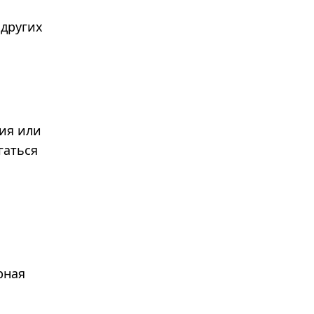
 других
ия или
гаться
рная