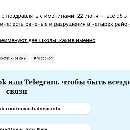
го поздравлять с именинами: 22 июня — все об э
не: есть раненые и разрушения в четырех райо
реименуют две школы: какие именно
вости Украины
#гороскоп
k или Telegram, чтобы быть всегд
связи
ok.com/novosti.dnepr.info
.me/Dnepr_Info_New