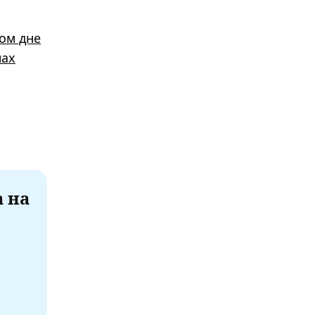
том дне
нах
а на