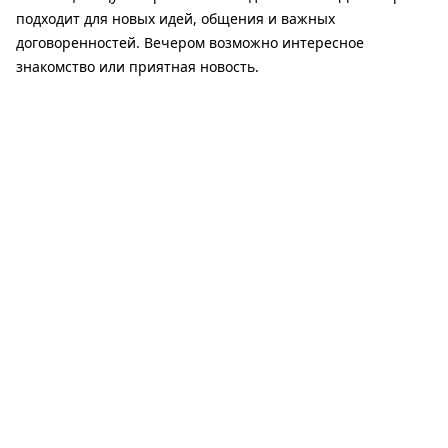
подходит для новых идей, общения и важных
договоренностей. Вечером возможно интересное
знакомство или приятная новость.
♋️ Рак
Ракам стоит немного притормозить и не брать на себя
слишком много. Рабочие вопросы решатся легче, если
сохранять спокойствие. Вечер лучше провести в
комфортабельной атмосфере с родными.
♌️ Лев
Львы сегодня окажутся в центре внимания. Ваша
уверенность поможет добиться успеха в работе и убедить
других в своей позиции. В финансах возможны хорошие
новости, а в любви – яркие эмоции.
♍️ Дева