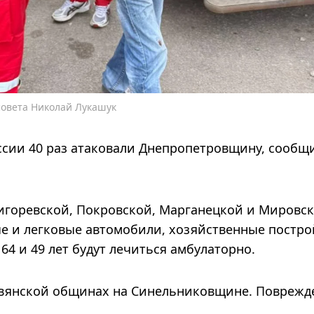
совета Николай Лукашук
оссии 40 раз атаковали Днепропетровщину, сообщ
игоревской, Покровской, Марганецкой и Мировс
е и легковые автомобили, хозяйственные постро
4 и 49 лет будут лечиться амбулаторно.
авянской общинах на Синельниковщине. Поврежд