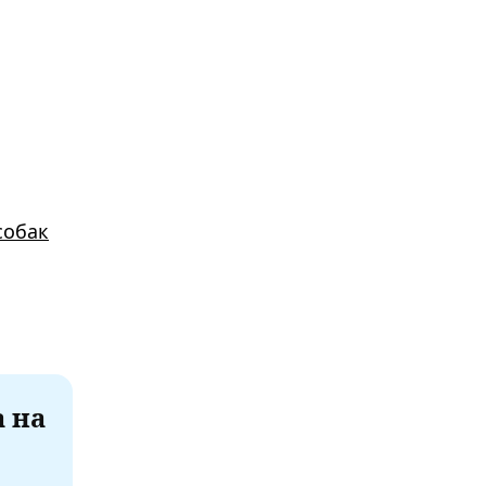
собак
а на