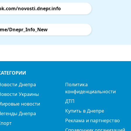
ok.com/novosti.dnepr.info
.me/Dnepr_Info_New
КАТЕГОРИИ
Новости Днепра
Политика
конфиденциальности
Новости Украины
ДТП
Мировые новости
Купить в Днепре
Легенды Днепра
Реклама и партнерство
Спорт
Справочник организаций