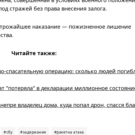
од стражей без права внесения залога.
 строжайшее наказание — пожизненное лишение
ства.
Читайте также:
о-спасательную операцию: сколько людей погиб
т "потеряла" в декларации миллионное состояни
Днепре владелец дома, куда попал дрон, спасся бл
#сбу
#задержание
#ракетна атака