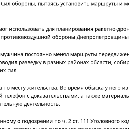
 Сил обороны, пытаясь установить маршруты и м
ог использовать для планирования ракетно-дро
ме противовоздушной обороны Днепропетровщины
 мужчина постоянно менял маршруты передвиже
водил разведку в разных районах области, соби
их сил.
 по месту жительства. Во время обыска у него и
 телефон с доказательствами, а также материалы
тельную деятельность.
ому о подозрении по ч. 2 ст. 111 Уголовного ко
ена, совершенная в условиях военного положени