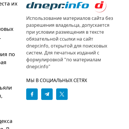
еста их
Использование материалов сайта без
разрешения владельца, допускается
новых
при условии размещения в тексте
.
обязательной ссылки на сайт
dnepr.info, открытой для поисковых
систем. Для печатных изданий с
ния по
формулировкой "по материалам
рая
dnepr.info"
МЫ В СОЦИАЛЬНЫХ СЕТЯХ
зъяли
,
декса
я. В