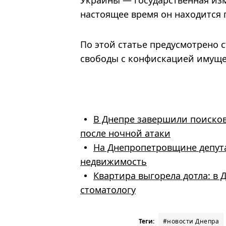
настоящее время он находится п
По этой статье предусмотрено
свободы с конфискацией имуще
В Днепре завершили поисков
после ночной атаки
На Днепропетровщине депута
недвижимость
Квартира выгорела дотла: в 
стоматологу
Теги:
#новости Днепра