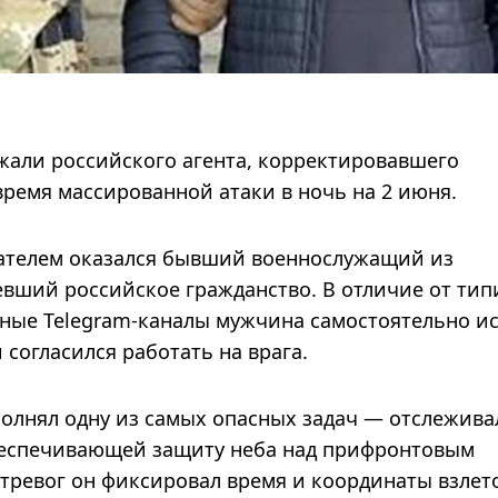
жали российского агента, корректировавшего
время массированной атаки в ночь на 2 июня.
дателем оказался бывший военнослужащий из
евший российское гражданство. В отличие от ти
мные Telegram-каналы мужчина самостоятельно и
 согласился работать на врага.
полнял одну из самых опасных задач — отслежива
беспечивающей защиту неба над прифронтовым
тревог он фиксировал время и координаты взлет