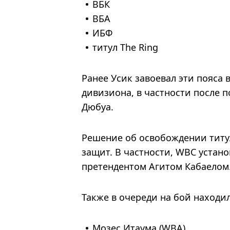
ВБК
ВБА
ИБФ
титул The Ring
Ранее Усик завоевал эти пояса
дивизиона, в частности после 
Дюбуа.
Решение об освобождении титу
защит. В частности, WBC устано
претендентом Агитом Кабаелом
Также в очереди на бой находи
Мозес Итаума (WBA)