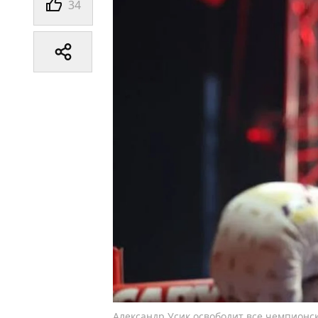
34
Александр Усик освободит все чемпионс