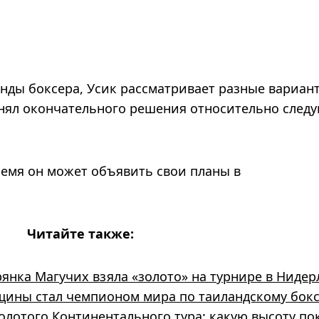
нды боксера, Усик рассматривает разные вариан
нял окончательного решения относительно след
емя он может объявить свои планы в
Читайте также:
янка Магучих взяла «золото» на турнире в Нидер
щины стал чемпионом мира по таиландскому бокс
олотого Континентального тура: какую высоту по