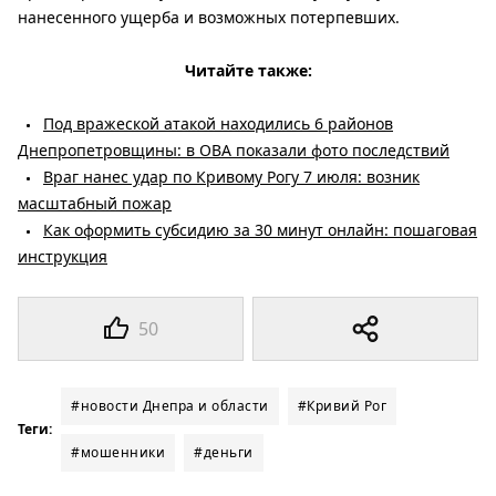
нанесенного ущерба и возможных потерпевших.
Читайте также:
Под вражеской атакой находились 6 районов
Днепропетровщины: в ОВА показали фото последствий
Враг нанес удар по Кривому Рогу 7 июля: возник
масштабный пожар
Как оформить субсидию за 30 минут онлайн: пошаговая
инструкция
50
#новости Днепра и области
#Кривий Рог
Теги:
#мошенники
#деньги