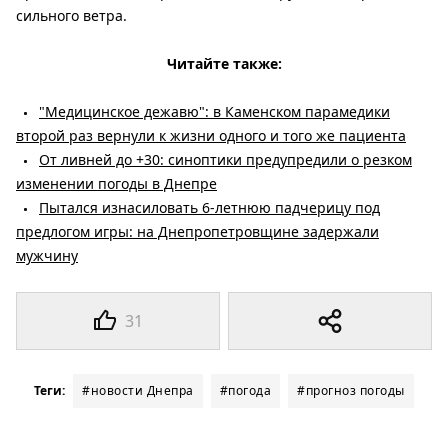
сильного ветра.
Читайте также:
"Медицинское дежавю": в Каменском парамедики
второй раз вернули к жизни одного и того же пациента
От ливней до +30: синоптики предупредили о резком
изменении погоды в Днепре
Пытался изнасиловать 6-летнюю падчерицу под
предлогом игры: на Днепропетровщине задержали
мужчину
31
Теги:
#новости Днепра
#погода
#прогноз погоды