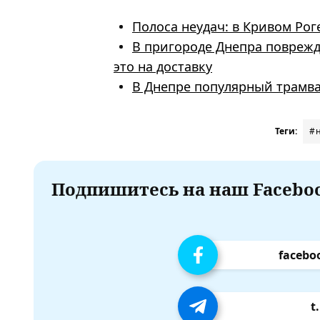
Полоса неудач: в Кривом Рог
В пригороде Днепра поврежд
это на доставку
В Днепре популярный трамва
Теги:
#
Подпишитесь на наш Faceboo
facebo
t