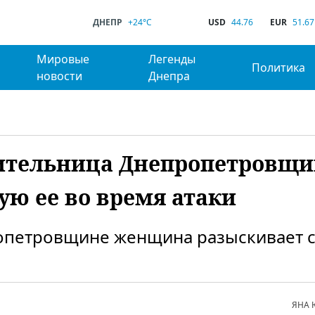
ДНЕПР
+24°C
USD
44.76
EUR
51.67
Мировые
Легенды
Политика
новости
Днепра
жительница Днепропетровщ
ую ее во время атаки
ропетровщине женщина разыскивает 
ЯНА