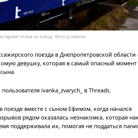
о время атаки на поезд. Фото условное
ссажирского поезда в Днепропетровской области 
комую девушку, которая в самый опасный момент
 сына.
пользователя ivanka_zvarych_ в Threads.
в поезде вместе с сыном Ефимом, когда начался
взрывов рядом оказалась незнакомка, которая на
емя поддерживала их, помогая не поддаться пани