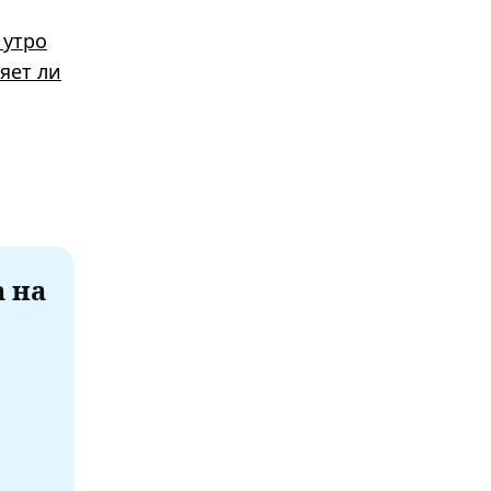
 утро
яет ли
а на