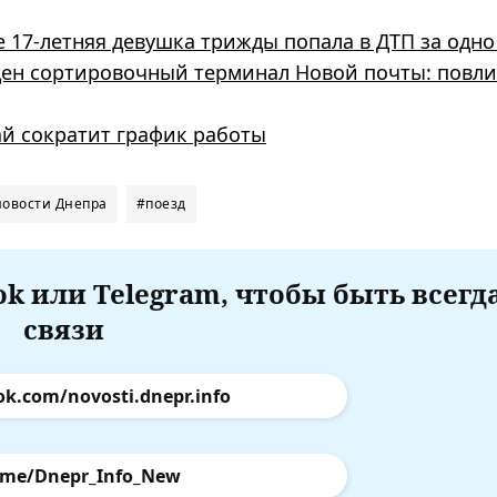
е 17-летняя девушка трижды попала в ДТП за одно
ен сортировочный терминал Новой почты: повли
й сократит график работы
новости Днепра
#поезд
k или Telegram, чтобы быть всегд
связи
ok.com/novosti.dnepr.info
.me/Dnepr_Info_New