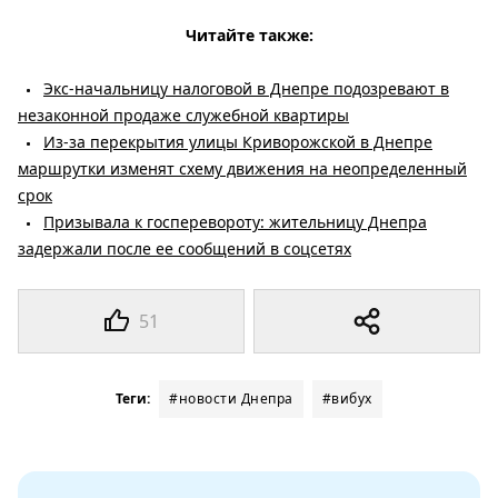
Читайте также:
Экс-начальницу налоговой в Днепре подозревают в
незаконной продаже служебной квартиры
Из-за перекрытия улицы Криворожской в ​​Днепре
маршрутки изменят схему движения на неопределенный
срок
Призывала к госперевороту: жительницу Днепра
задержали после ее сообщений в соцсетях
51
Теги:
#новости Днепра
#вибух