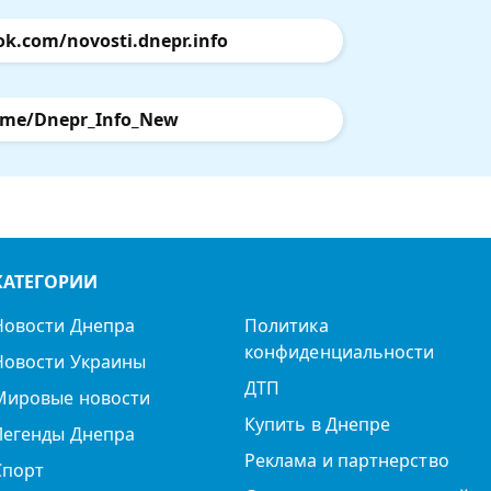
ok.com/novosti.dnepr.info
.me/Dnepr_Info_New
КАТЕГОРИИ
Новости Днепра
Политика
конфиденциальности
Новости Украины
ДТП
Мировые новости
Купить в Днепре
Легенды Днепра
Реклама и партнерство
Спорт