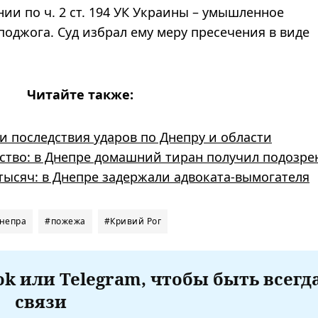
ии по ч. 2 ст. 194 УК Украины – умышленное
оджога. Суд избрал ему меру пресечения в виде
Читайте также:
и последствия ударов по Днепру и области
гство: в Днепре домашний тиран получил подозре
тысяч: в Днепре задержали адвоката-вымогателя
Днепра
#пожежа
#Кривий Рог
k или Telegram, чтобы быть всегд
связи