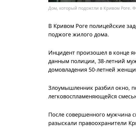
Дом, который подожгли в Кривом Роге. 
В Кривом Роге полицейские за
поджоге жилого дома.
Инцидент произошел в конце ян
данным полиции, 38-летний му
домовладения 50-летней женщи
Злоумышленник разбил окно, по
легковоспламеняющейся смесью
После совершенного мужчина ск
разыскали правоохранители Кр