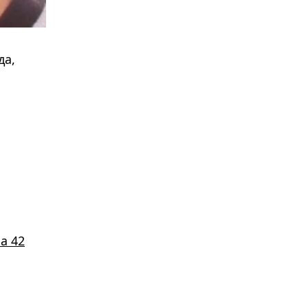
да,
а 42