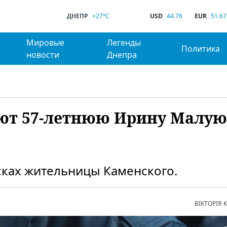
ДНЕПР
+27°C
USD
44.76
EUR
51.67
Мировые
Легенды
Политика
новости
Днепра
ют 57-летнюю Ирину Малую
сках жительницы Каменского.
ВІКТОРІЯ