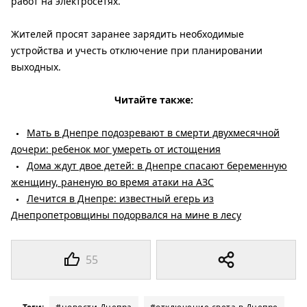
работ на электросетях.
Жителей просят заранее зарядить необходимые
устройства и учесть отключение при планировании
выходных.
Читайте также:
Мать в Днепре подозревают в смерти двухмесячной
дочери: ребенок мог умереть от истощения
Дома ждут двое детей: в Днепре спасают беременную
женщину, раненую во время атаки на АЗС
Лечится в Днепре: известный егерь из
Днепропетровщины подорвался на мине в лесу
55