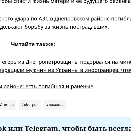
тобы спасти жизнь матери и ее будущего ребенка
ского удара по АЗС в Днепровском районе погибл
должают борьбу за жизнь пострадавших.
Читайте также:
й егерь из Днепропетровщины подорвался на мине
евращали мужчин из Украины в иностранцев, что
м районе: есть погибшая и раненые
 Днепра
#обстрел
#помощь
k или Telegram, чтобы быть всегд