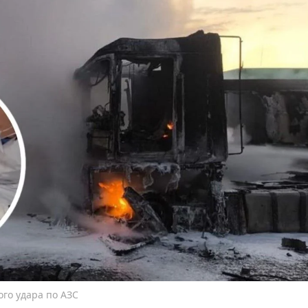
го удара по АЗС