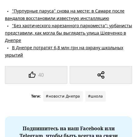
"Пурпурные паруса" снова на месте: в Самаре после
вандалов восстановили известную инсталляцию
"Без хаотического нарезанного паркоместа": урбанисты
представили, как могла бы выглядеть улица Шевченко в
Днепре
В Днепре потратят 6,8 млн грн на охрану школьных
укрытий
40
Теги:
#новости Днепра
#школа
Подпишитесь на наш Facebook или
Telegram, чтобы быть всегда на связи