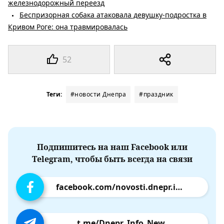
железнодорожный переезд
Беспризорная собака атаковала девушку-подростка в
Кривом Роге: она травмировалась
52
Теги:
#новости Днепра
#праздник
Подпишитесь на наш Facebook или
Telegram, чтобы быть всегда на связи
facebook.com/novosti.dnepr.info
t.me/Dnepr_Info_New