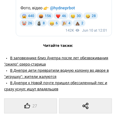
Читайте также:
В заповеднике близ Днепра после лет обезвоживания
"ожило" озеро-старица
В Днепре дети превратили водную колонку во дворе в
"игрушку": жители жалуются
В Днепре к Новой почте пришел обессиленный пес и
сразу уснул: ищут владельцев
27