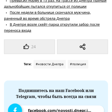
Превысил норму в 15 раз: на трассе из Днепра пьяный
дальнобойщик пытался откупиться от полиции
После недели в больнице скончался мужчина,
раненный во время обстрела Днепра
В Днепре возле скейт-парка открутили забор после
переноса входа
24
Теги:
#новости Днепра
#полиция
Подпишитесь на наш Facebook или
Telegram, чтобы быть всегда на связи
facebook.com/novosti.dnepr.info