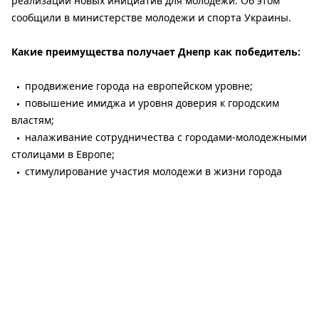
реализации новых инициатив для молодежи. Об этом
сообщили в министерстве молодежи и спорта Украины.
Какие преимущества получает Днепр как победитель:
продвижение города на европейском уровне;
повышение имиджа и уровня доверия к городским
властям;
налаживание сотрудничества с городами-молодежными
столицами в Европе;
стимулирование участия молодежи в жизни города
«Титул Молодежной столицы – это признание
того, что город уже делает для молодежи. Но
не менее важно, что оно будет делать
дальше. Победитель должен показать, как
молодежная политика работает на практике:
привлекает молодежь к принятию решений,