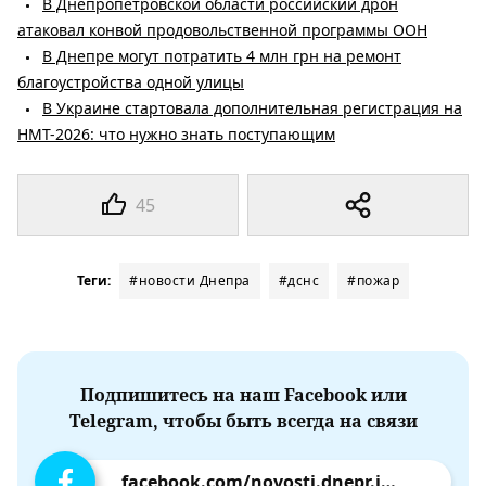
В Днепропетровской области российский дрон
атаковал конвой продовольственной программы ООН
В Днепре могут потратить 4 млн грн на ремонт
благоустройства одной улицы
В Украине стартовала дополнительная регистрация на
НМТ-2026: что нужно знать поступающим
45
Теги:
#новости Днепра
#дснс
#пожар
Подпишитесь на наш Facebook или
Telegram, чтобы быть всегда на связи
facebook.com/novosti.dnepr.info