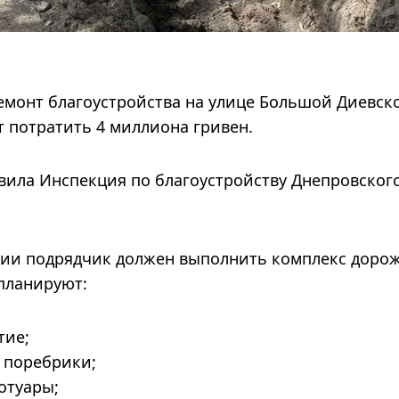
емонт благоустройства на улице Большой Диевск
 потратить 4 миллиона гривен.
ила Инспекция по благоустройству Днепровског
ции подрядчик должен выполнить комплекс доро
 планируют:
тие;
 поребрики;
отуары;