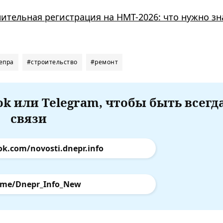
ительная регистрация на НМТ-2026: что нужно зн
епра
#строительство
#ремонт
k или Telegram, чтобы быть всегд
связи
ok.com/novosti.dnepr.info
.me/Dnepr_Info_New