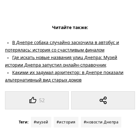
Читайте также:
В Днепре собака случайно заскочила в автобус и
потерялась: история со счастливым финалом
Где искать новые названия улиц Днепра: Музей
истории Днепра запустил онлайн-справочник
Какими их задумал архитектор: в Днепре показали
альтернативный вид старых домов
52
Теги:
#музей
#история
#новости Днепра