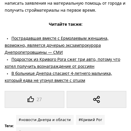
написать заявления на материальную помощь от города и
получить стройматериалы на первое время.
Читайте также:
Пострадавшая вместе с Ермолаевым женщина,
возможно, является дочерью эксзампрокурора
Днепропетровщины — СМИ
Подросток из Кривого Рога сжег три авто, потому что
хотел получить вознаграждение от россиян
В больнице Днепра спасают 4-летнего мальчика,
который едва не утонул вместе с отцом
27
#новости Днепра и области
#Кривий Рог
Теги: