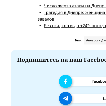
Число жертв атаки на Днепр 
Трагедия в Днепре: женщина 
завалов
Без осадков и до +24°: погод
Теги:
#новости Дн
Подпишитесь на наш Faceboo
facebo
t