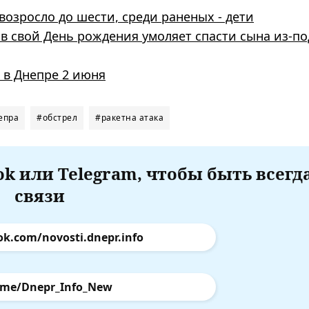
возросло до шести, среди раненых - дети
в свой День рождения умоляет спасти сына из-по
а в Днепре 2 июня
епра
#обстрел
#ракетна атака
k или Telegram, чтобы быть всегд
связи
ok.com/novosti.dnepr.info
.me/Dnepr_Info_New