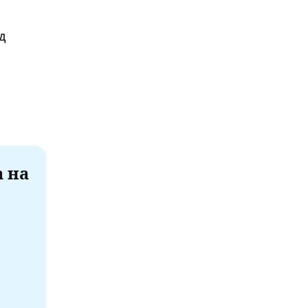
д
а на