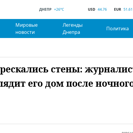
ДНЕПР
+26°C
USD
44.76
EUR
51.61
Мировые
Легенды
Политика
новости
Днепра
рескались стены: журналис
лядит его дом после ночног