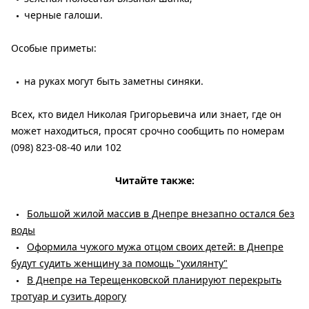
черные галоши.
Особые приметы:
на руках могут быть заметны синяки.
Всех, кто видел Николая Григорьевича или знает, где он
может находиться, просят срочно сообщить по номерам
(098) 823-08-40 или 102
Читайте также:
Большой жилой массив в Днепре внезапно остался без
воды
Оформила чужого мужа отцом своих детей: в Днепре
будут судить женщину за помощь "ухилянту"
В Днепре на Терещенковской планируют перекрыть
тротуар и сузить дорогу