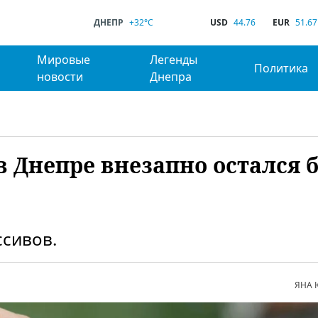
ДНЕПР
+32°C
USD
44.76
EUR
51.67
Мировые
Легенды
Политика
новости
Днепра
 Днепре внезапно остался б
ссивов.
ЯНА