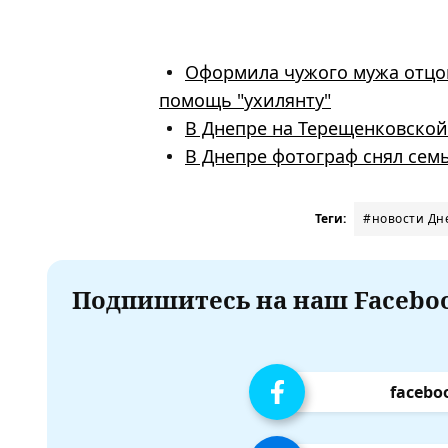
Оформила чужого мужа отцом
помощь "ухилянту"
В Днепре на Терещенковской
В Днепре фотограф снял сем
Теги:
#новости Дн
Подпишитесь на наш Faceboo
facebo