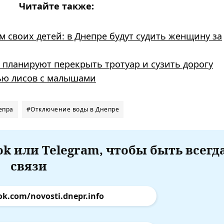
Читайте также:
 своих детей: в Днепре будут судить женщину за
 планируют перекрыть тротуар и сузить дорогу
ью лисов с малышами
епра
#Отключение воды в Днепре
k или Telegram, чтобы быть всегд
связи
ok.com/novosti.dnepr.info