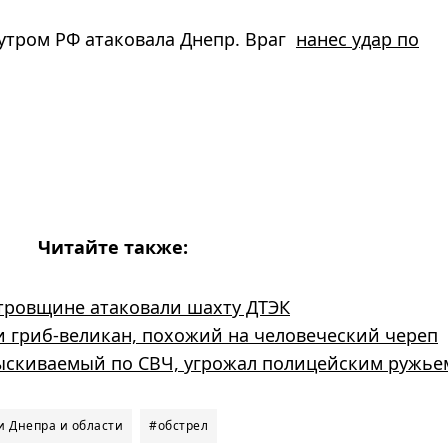
 утром РФ атаковала Днепр. Враг
нанес удар по
Читайте также:
тровщине атаковали шахту ДТЭК
 гриб-великан, похожий на человеческий череп
зыскиваемый по СВЧ, угрожал полицейским ружье
и Днепра и области
#обстрел