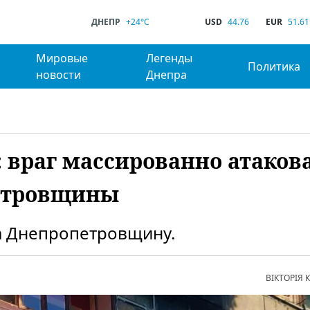
ДНЕПР
+24°C
USD
44.76
EUR
51.61
Мировые
Легенды
Политика
новости
Днепра
: враг массированно атаков
петровщины
на Днепропетровщину.
ВІКТОРІЯ