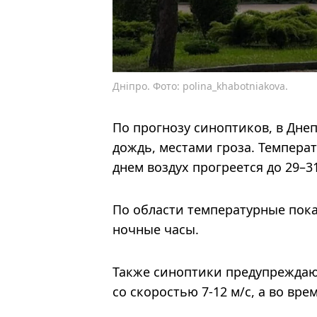
Дніпро. Фото: polina_khabotniakova.
По прогнозу синоптиков, в Дне
дождь, местами гроза. Температ
днем ​​воздух прогреется до 29–31
По области температурные показа
ночные часы.
Также синоптики предупреждают
со скоростью 7-12 м/с, а во вр